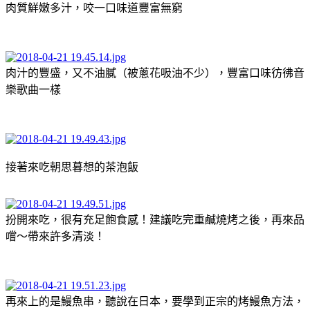
肉質鮮嫩多汁，咬一口味道豐富無窮
肉汁的豐盛，又不油膩（被蔥花吸油不少），豐富口味彷彿音
樂歌曲一樣
接著來吃朝思暮想的茶泡飯
扮開來吃，很有充足飽食感！建議吃完重鹹燒烤之後，再來品
嚐～帶來許多清淡！
再來上的是鰻魚串，聽說在日本，要學到正宗的烤鰻魚方法，