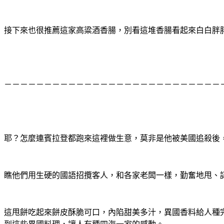
接下來也很推薦這家高粱酒香腸，別看這堆香腸看起來白白胖
－－－－－－－－－－－－－－－－－－－－－－－－－－－
耶？怎麼連賓拉登都跑來這裡做生意，莫非是他被美國追殺後
瞧他們用生硬的國語招攬客人，和各家老闆一樣，勤奮地甩、
這甩餅吃起來餅皮酥脆可口，內陷甜美多汁，異國香料給人種