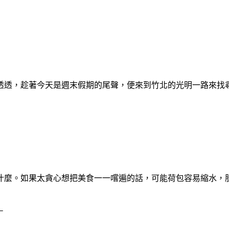
透透，趁著今天是週末假期的尾聲，便來到竹北的光明一路來找
什麼。如果太貪心想把美食一一嚐遍的話，可能荷包容易縮水，
－