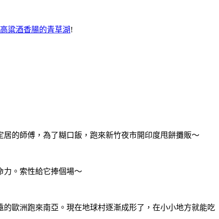
高粱酒香腸的青草湖
!
定居的師傅，為了糊口飯，跑來新竹夜市開印度甩餅攤販～
命力。索性給它捧個場～
遠的歐洲跑來南亞。現在地球村逐漸成形了，在小小地方就能吃