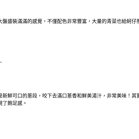
大盤盛裝滿滿的感覺，不僅配色非常豐富，大量的青菜也給蚵仔
－
是新鮮可口的蔥段，咬下去滿口蔥香和鮮美湯汁，非常美味！其
現了飽足感。